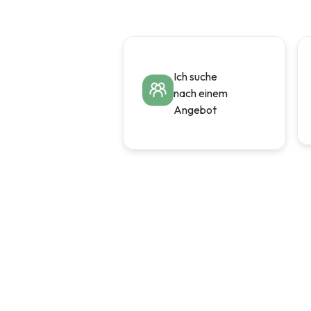
Sie
erfahr
mich
durch
Ich suche
nach einem
Angebot