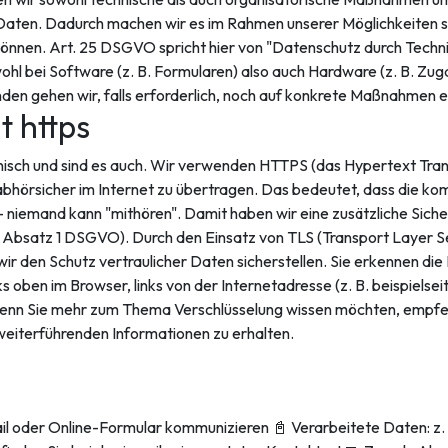
ten. Dadurch machen wir es im Rahmen unserer Möglichkeiten so 
können. Art. 25 DSGVO spricht hier von "Datenschutz durch Techn
ohl bei Software (z. B. Formularen) also auch Hardware (z. B. Z
n gehen wir, falls erforderlich, noch auf konkrete Maßnahmen e
t https
hnisch und sind es auch. Wir verwenden HTTPS (das Hypertext Trans
hörsicher im Internet zu übertragen. Das bedeutet, dass die ko
niemand kann "mithören". Damit haben wir eine zusätzliche Sicher
 Absatz 1 DSGVO). Durch den Einsatz von TLS (Transport Layer Sec
ir den Schutz vertraulicher Daten sicherstellen. Sie erkennen di
 oben im Browser, links von der Internetadresse (z. B. beispiels
e. Wenn Sie mehr zum Thema Verschlüsselung wissen möchten, empf
 weiterführenden Informationen zu erhalten.
-Mail oder Online-Formular kommunizieren 📓 Verarbeitete Daten: 