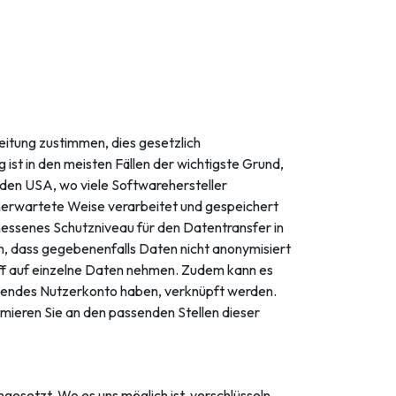
eitung zustimmen, dies gesetzlich
g ist in den meisten Fällen der wichtigste Grund,
 den USA, wo viele Softwarehersteller
nerwartete Weise verarbeitet und gespeichert
messenes Schutzniveau für den Datentransfer in
n, dass gegebenenfalls Daten nicht anonymisiert
ff auf einzelne Daten nehmen. Zudem kann es
hendes Nutzerkonto haben, verknüpft werden.
mieren Sie an den passenden Stellen dieser
setzt. Wo es uns möglich ist, verschlüsseln