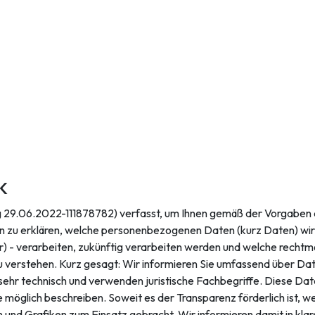
k
g 29.06.2022-111878782) verfasst, um Ihnen gemäß der Vorgabe
zu erklären, welche personenbezogenen Daten (kurz Daten) wir al
r) - verarbeiten, zukünftig verarbeiten werden und welche rechtm
 verstehen. Kurz gesagt: Wir informieren Sie umfassend über Date
ehr technisch und verwenden juristische Fachbegriffe. Diese Date
 möglich beschreiben. Soweit es der Transparenz förderlich ist, we
und Grafiken zum Einsatz gebracht. Wir informieren damit in kla