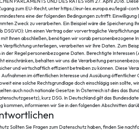
N PARLAMENTS UND DES RATES vom 27. April 2016. Diese D
em Zugang zum EU-Recht, unter https://eur-lex.europa.eu/legal
mindestens eine der folgenden Bedingungen zutrifft: Einwilligung (
immten Zweck zu verarbeiten. Ein Beispiel wäre die Speicherung I
t. b DSGVO): Um einen Vertrag oder vorvertragliche Verpflichtungen 
mit Ihnen abschließen, benötigen wir vorab personenbezogene Inf
en Verpflichtung unterliegen, verarbeiten wir Ihre Daten. Zum Beisp
 in der Regel personenbezogene Daten. Berechtigte Interessen (Art
icht einschränken, behalten wir uns die Verarbeitung personenbez
her und wirtschaftlich effizient betreiben zu können. Diese Verar
ufnahmen im öffentlichen Interesse und Ausübung öffentlicher 
 Soweit eine solche Rechtsgrundlage doch einschlägig sein sollte, w
lten auch noch nationale Gesetze: In Österreich ist dies das Bu
enschutzgesetz), kurz DSG. In Deutschland gilt das Bundesdate
 kommen, informieren wir Sie in den folgenden Abschnitten darü
ntwortlichen
utz Sollten Sie Fragen zum Datenschutz haben, finden Sie nachf