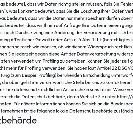
 bedeutet, dass wir Daten richtig stellen müssen, falls Sie Fehle
"), was konkret bedeutet, dass Sie die Löschung Ihrer Daten ver
as bedeutet, dass wir die Daten nur mehr speichern dürfen aber n
bedeutet, dass wir Ihnen auf Anfrage Ihre Daten in einem gängig
s nach Durchsetzung eine Änderung der Verarbeitung mit sich bri
sübung öffentlicher Gewalt) oder Artikel 6 Abs. 1 lit. f (berechtigte
 danach so rasch wie möglich, ob wir diesem Widerspruch rechtl
en Sie jederzeit gegen diese Art der Datenverarbeitung widersp
en verwendet, um Profiling zu betreiben, können Sie jederzeit 
ht mehr für Profiling verwenden. Sie haben laut Artikel 22 DSGV
eitung (zum Beispiel Profiling) beruhenden Entscheidung unterwor
 die oben gelistete verantwortliche Stelle bei uns zu kontaktieren
Ihre datenschutzrechtlichen Ansprüche in sonst einer Weise verle
rreich die Datenschutzbehörde, deren Website Sie unter https://
gten. Für nähere Informationen können Sie sich an die Bundesbea
Unternehmen ist die folgende lokale Datenschutzbehörde zuständig
zbehörde