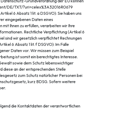
atenschutz-Grundverordnung der EU können
-content/DE/TXT/?uri=celex%3A32016R0679
Artikel 6 Absatz 1 lit. a DSGVO): Sie haben uns
hrer eingegebenen Daten eines
mit Ihnen zu erfüllen, verarbeiten wir Ihre
ormationen. Rechtliche Verpflichtung (Artikel 6
iel sind wir gesetzlich verpflichtet Rechnungen
ikel 6 Absatz 1 lit. f DSGVO): Im Falle
ogener Daten vor. Wir müssen zum Beispiel
beitung ist somit ein berechtigtes Interesse.
Gewalt sowie dem Schutz lebenswichtiger
ird diese an der entsprechenden Stelle
ndesgesetz zum Schutz natürlicher Personen bei
nschutzgesetz, kurz BDSG. Sofern weitere
ber.
olgend die Kontaktdaten der verantwortlichen