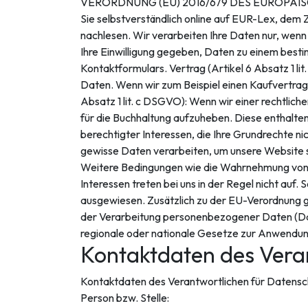
VERORDNUNG (EU) 2016/679 DES EUROPÄISCHE
Sie selbstverständlich online auf EUR-Lex, d
nachlesen. Wir verarbeiten Ihre Daten nur, wenn 
Ihre Einwilligung gegeben, Daten zu einem best
Kontaktformulars. Vertrag (Artikel 6 Absatz 1 li
Daten. Wenn wir zum Beispiel einen Kaufvertrag 
Absatz 1 lit. c DSGVO): Wenn wir einer rechtlich
für die Buchhaltung aufzuheben. Diese enthalten
berechtigter Interessen, die Ihre Grundrechte n
gewisse Daten verarbeiten, um unsere Website sic
Weitere Bedingungen wie die Wahrnehmung von A
Interessen treten bei uns in der Regel nicht auf.
ausgewiesen. Zusätzlich zu der EU-Verordnung ge
der Verarbeitung personenbezogener Daten (Dat
regionale oder nationale Gesetze zur Anwendung
Kontaktdaten des Vera
Kontaktdaten des Verantwortlichen für Datensch
Person bzw. Stelle: