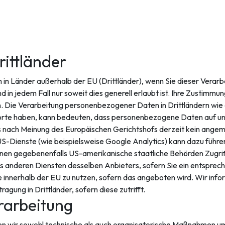
ittländer
in Länder außerhalb der EU (Drittländer), wenn Sie dieser Verarb
 in jedem Fall nur soweit dies generell erlaubt ist. Ihre Zustimmun
en. Die Verarbeitung personenbezogener Daten in Drittländern wie
dorte haben, kann bedeuten, dass personenbezogene Daten auf u
ss nach Meinung des Europäischen Gerichtshofs derzeit kein ange
S-Dienste (wie beispielsweise Google Analytics) kann dazu führe
nnen gegebenenfalls US-amerikanische staatliche Behörden Zugri
anderen Diensten desselben Anbieters, sofern Sie ein entsprec
innerhalb der EU zu nutzen, sofern das angeboten wird. Wir infor
ung in Drittländer, sofern diese zutrifft.
rarbeitung
wir sowohl technische als auch organisatorische Maßnahmen umge