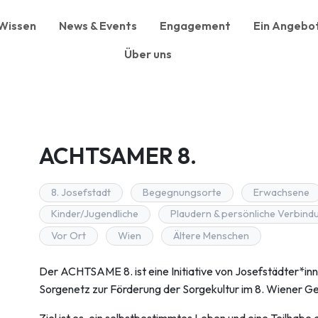
Wissen
News & Events
Engagement
Ein Angebot
Über uns
ACHTSAMER 8.
8. Josefstadt
Begegnungsorte
Erwachsene
Kinder/Jugendliche
Plaudern & persönliche Verbind
Vor Ort
Wien
Ältere Menschen
Der ACHTSAME 8. ist eine Initiative von Josefstädter*inn
Sorgenetz zur Förderung der Sorgekultur im 8. Wiener G
Ziel ist es, ein selbstbestimmtes Leben und eine Teilhabe a