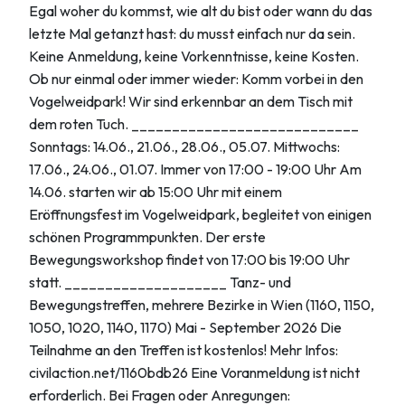
Egal woher du kommst, wie alt du bist oder wann du das
letzte Mal getanzt hast: du musst einfach nur da sein.
Keine Anmeldung, keine Vorkenntnisse, keine Kosten.
Ob nur einmal oder immer wieder: Komm vorbei in den
Vogelweidpark! Wir sind erkennbar an dem Tisch mit
dem roten Tuch. ____________________________
Sonntags: 14.06., 21.06., 28.06., 05.07. Mittwochs:
17.06., 24.06., 01.07. Immer von 17:00 - 19:00 Uhr Am
14.06. starten wir ab 15:00 Uhr mit einem
Eröffnungsfest im Vogelweidpark, begleitet von einigen
schönen Programmpunkten. Der erste
Bewegungsworkshop findet von 17:00 bis 19:00 Uhr
statt. ____________________ Tanz- und
Bewegungstreffen, mehrere Bezirke in Wien (1160, 1150,
1050, 1020, 1140, 1170) Mai - September 2026 Die
Teilnahme an den Treffen ist kostenlos! Mehr Infos:
civilaction.net/1160bdb26 Eine Voranmeldung ist nicht
erforderlich. Bei Fragen oder Anregungen: