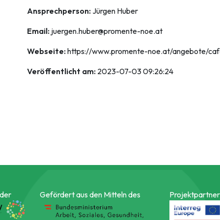
Ansprechperson:
Jürgen Huber
Email:
juergen.huber@promente-noe.at
Webseite:
https://www.promente-noe.at/angebote/cafe
Veröffentlicht am:
2023-07-03 09:26:24
 der
Gefördert aus den Mitteln des
Projektpartner 