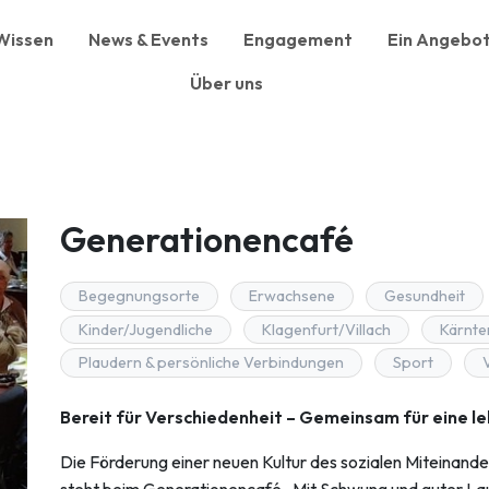
Wissen
News & Events
Engagement
Ein Angebot
Über uns
Generationencafé
Begegnungsorte
Erwachsene
Gesundheit
Kinder/Jugendliche
Klagenfurt/Villach
Kärnte
Plaudern & persönliche Verbindungen
Sport
Bereit für Verschiedenheit – Gemeinsam für eine 
Die Förderung einer neuen Kultur des sozialen Miteinand
steht beim Generationencafé „Mit Schwung und guter Laun