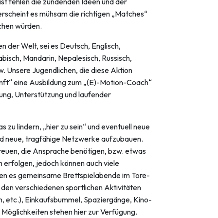
ist fehlen die zündenden Ideen und der
erscheint es mühsam die richtigen „Matches“
achen würden.
en der Welt, sei es Deutsch, Englisch,
rabisch, Mandarin, Nepalesisch, Russisch,
sw. Unsere Jugendlichen, die diese Aktion
ukunft“ eine Ausbildung zum „(E)-Motion-Coach“
uung, Unterstützung und laufender
s zu lindern, „hier zu sein“ und eventuell neue
nd neue, tragfähige Netzwerke aufzubauen.
reuen, die Ansprache benötigen, bzw. etwas
h erfolgen, jedoch können auch viele
en es gemeinsame Brettspielabende im Tore-
i den verschiedenen sportlichen Aktivitäten
n, etc.), Einkaufsbummel, Spaziergänge, Kino-
öglichkeiten stehen hier zur Verfügung.