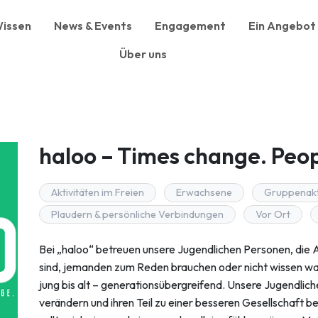
issen
News & Events
Engagement
Ein Angebot 
Über uns
haloo – Times change. Peo
Aktivitäten im Freien
Erwachsene
Gruppenakt
Plaudern & persönliche Verbindungen
Vor Ort
Bei „haloo“ betreuen unsere Jugendlichen Personen, die
sind, jemanden zum Reden brauchen oder nicht wissen was s
jung bis alt – generationsübergreifend. Unsere Jugendliche
verändern und ihren Teil zu einer besseren Gesellschaft b