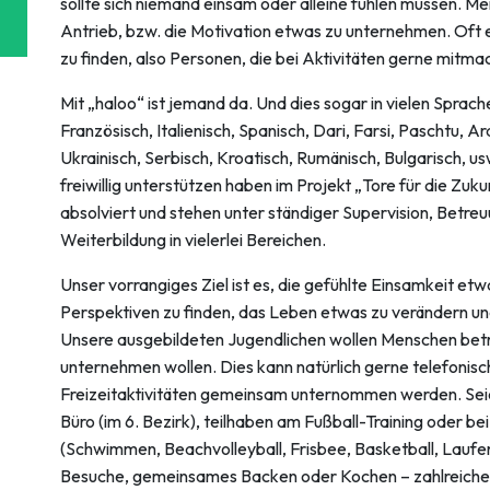
sollte sich niemand einsam oder alleine fühlen müssen. Me
Antrieb, bzw. die Motivation etwas zu unternehmen. Oft 
zu finden, also Personen, die bei Aktivitäten gerne mitm
Mit „haloo“ ist jemand da. Und dies sogar in vielen Sprach
Französisch, Italienisch, Spanisch, Dari, Farsi, Paschtu, A
Ukrainisch, Serbisch, Kroatisch, Rumänisch, Bulgarisch, u
freiwillig unterstützen haben im Projekt „Tore für die Z
absolviert und stehen unter ständiger Supervision, Betre
Weiterbildung in vielerlei Bereichen.
Unser vorrangiges Ziel ist es, die gefühlte Einsamkeit etwa
Perspektiven zu finden, das Leben etwas zu verändern u
Unsere ausgebildeten Jugendlichen wollen Menschen bet
unternehmen wollen. Dies kann natürlich gerne telefonisc
Freizeitaktivitäten gemeinsam unternommen werden. Sei
Büro (im 6. Bezirk), teilhaben am Fußball-Training oder be
(Schwimmen, Beachvolleyball, Frisbee, Basketball, Laufe
Besuche, gemeinsames Backen oder Kochen – zahlreiche M