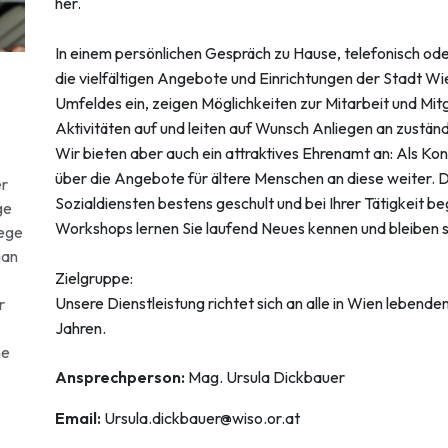
her.
In einem persönlichen Gespräch zu Hause, telefonisch ode
die vielfältigen Angebote und Einrichtungen der Stadt W
Umfeldes ein, zeigen Möglichkeiten zur Mitarbeit und Mitg
Aktivitäten auf und leiten auf Wunsch Anliegen an zuständ
Wir bieten aber auch ein attraktives Ehrenamt an: Als Ko
über die Angebote für ältere Menschen an diese weiter. 
er
Sozialdiensten bestens geschult und bei Ihrer Tätigkeit be
ge
Workshops lernen Sie laufend Neues kennen und bleiben so
lege
man
Zielgruppe:
Unsere Dienstleistung richtet sich an alle in Wien lebenden
r
Jahren.
he
Ansprechperson:
Mag. Ursula Dickbauer
Email:
Ursula.dickbauer@wiso.or.at