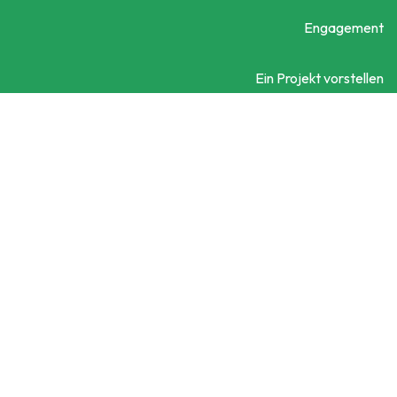
Engagement
Ein Projekt vorstellen
Kontaktieren Sie uns
Social City Wien
Datenschutzerklärung