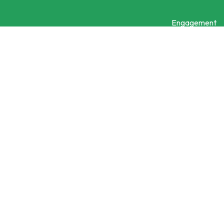
Engagement
Ein Projekt vorstellen
Kontaktieren Sie uns
Social City Wien
Datenschutzerklärung