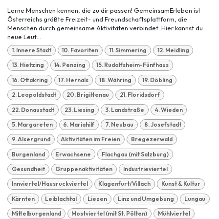
Lerne Menschen kennen, die zu dir passen! GemeinsamErleben ist
Österreichs größte Freizeit- und Freundschaftsplattform, die
Menschen durch gemeinsame Aktivitäten verbindet. Hier kannst du
neue Leut...
1. Innere Stadt
10. Favoriten
11. Simmering
12. Meidling
13. Hietzing
14. Penzing
15. Rudolfsheim-Fünfhaus
16. Ottakring
17. Hernals
18. Währing
19. Döbling
2. Leopoldstadt
20. Brigittenau
21. Floridsdorf
22. Donaustadt
23. Liesing
3. Landstraße
4. Wieden
5. Margareten
6. Mariahilf
7. Neubau
8. Josefstadt
9. Alsergrund
Aktivitäten im Freien
Bregezerwald
Burgenland
Erwachsene
Flachgau (mit Salzburg)
Gesundheit
Gruppenaktivitäten
Industrieviertel
Innviertel/Hausruckviertel
Klagenfurt/Villach
Kunst & Kultur
Kärnten
Leiblachtal
Liezen
Linz und Umgebung
Lungau
Mittelburgenland
Mostviertel (mit St. Pölten)
Mühlviertel