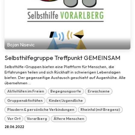
Bojan Nisevic
Selbsthilfegruppe Treffpunkt GEMEINSAM
Selbsthilfe-Gruppen bieten eine Plattform für Menschen, die
Erfahrungen teilen und sich Rückhalt in schwierigen Lebenslagen
bieten. Der gegenseitige Austausch geschieht auf Augenhöhe. Alle
übernehmen ...
Aktivitäten im Freien
Begegnungsorte
Erwachsene
Gruppenaktivitäten
Kinder/Jugendliche
Plaudern & persönliche Verbindungen
Rheintal (mit Bregenz)
Vor Ort
Vorarlberg
Ältere Menschen
28.06.2022