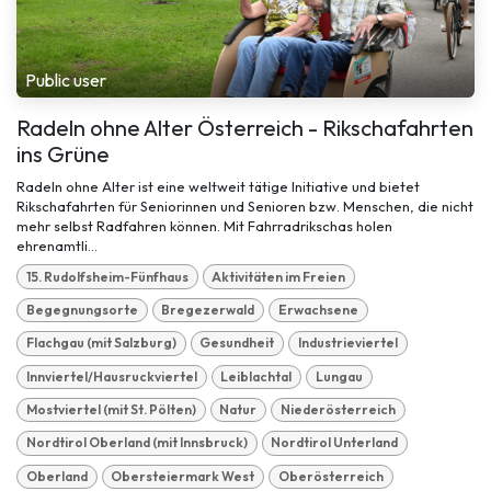
Public user
Radeln ohne Alter Österreich - Rikschafahrten
ins Grüne
Radeln ohne Alter ist eine weltweit tätige Initiative und bietet
Rikschafahrten für Seniorinnen und Senioren bzw. Menschen, die nicht
mehr selbst Radfahren können. Mit Fahrradrikschas holen
ehrenamtli...
15. Rudolfsheim-Fünfhaus
Aktivitäten im Freien
Begegnungsorte
Bregezerwald
Erwachsene
Flachgau (mit Salzburg)
Gesundheit
Industrieviertel
Innviertel/Hausruckviertel
Leiblachtal
Lungau
Mostviertel (mit St. Pölten)
Natur
Niederösterreich
Nordtirol Oberland (mit Innsbruck)
Nordtirol Unterland
Oberland
Obersteiermark West
Oberösterreich