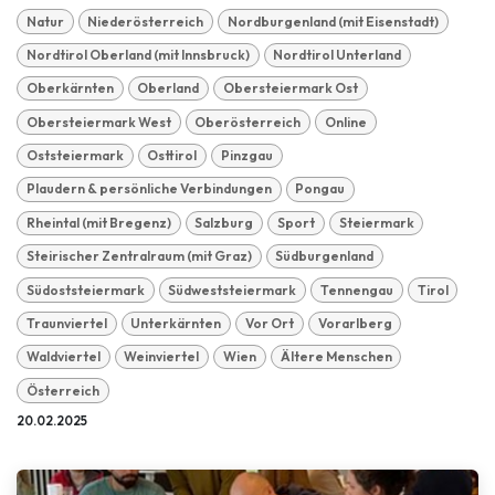
Natur
Niederösterreich
Nordburgenland (mit Eisenstadt)
Nordtirol Oberland (mit Innsbruck)
Nordtirol Unterland
Oberkärnten
Oberland
Obersteiermark Ost
Obersteiermark West
Oberösterreich
Online
Oststeiermark
Osttirol
Pinzgau
Plaudern & persönliche Verbindungen
Pongau
Rheintal (mit Bregenz)
Salzburg
Sport
Steiermark
Steirischer Zentralraum (mit Graz)
Südburgenland
Südoststeiermark
Südweststeiermark
Tennengau
Tirol
Traunviertel
Unterkärnten
Vor Ort
Vorarlberg
Waldviertel
Weinviertel
Wien
Ältere Menschen
Österreich
20.02.2025