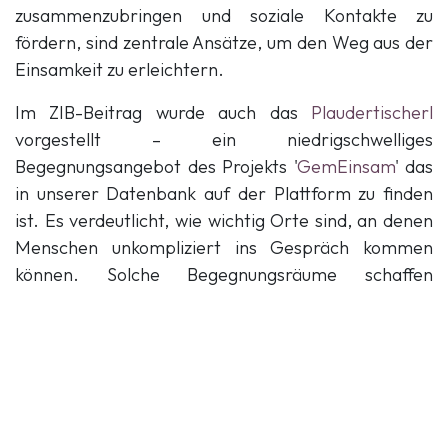
zusammenzubringen und soziale Kontakte zu
fördern, sind zentrale Ansätze, um den Weg aus der
Einsamkeit zu erleichtern.
Im ZIB-Beitrag wurde auch das
Plaudertischerl
vorgestellt – ein niedrigschwelliges
Begegnungsangebot des Projekts '
GemEinsam
' das
in unserer Datenbank auf der Plattform zu finden
ist. Es verdeutlicht, wie wichtig Orte sind, an denen
Menschen unkompliziert ins Gespräch kommen
können. Solche Begegnungsräume schaffen
entscheidende Brücken aus der Einsamkeit.
Die gute Nachricht
Auch wenn Einsamkeit eine große Belastung
darstellen kann, gibt es zahlreiche Möglichkeiten, ihr
entgegenzuwirken.