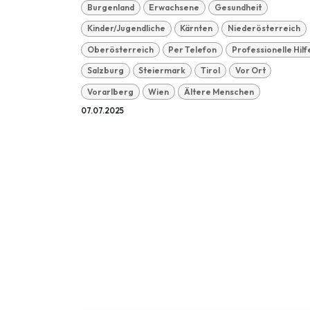
Burgenland
Erwachsene
Gesundheit
Kinder/Jugendliche
Kärnten
Niederösterreich
Oberösterreich
Per Telefon
Professionelle Hilf
Salzburg
Steiermark
Tirol
Vor Ort
Vorarlberg
Wien
Ältere Menschen
07.07.2025