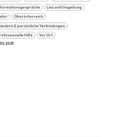
nformationsgespräche
Linz und Umgebung
atur
Oberösterreich
laudern & persönliche Verbindungen
rofessionelle Hilfe
Vor Ort
.02.2025