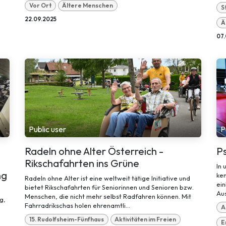
Vor Ort
Ältere Menschen
S
22.09.2025
Ä
07.
Public user
P
Radeln ohne Alter Österreich -
Ps
Rikschafahrten ins Grüne
In 
ng
ken
Radeln ohne Alter ist eine weltweit tätige Initiative und
ein
bietet Rikschafahrten für Seniorinnen und Senioren bzw.
Aus
Menschen, die nicht mehr selbst Radfahren können. Mit
g,
Fahrradrikschas holen ehrenamtli...
A
15. Rudolfsheim-Fünfhaus
Aktivitäten im Freien
E