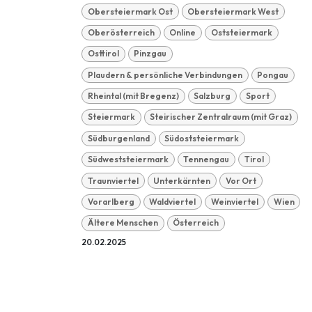
Obersteiermark Ost
Obersteiermark West
Oberösterreich
Online
Oststeiermark
Osttirol
Pinzgau
Plaudern & persönliche Verbindungen
Pongau
Rheintal (mit Bregenz)
Salzburg
Sport
Steiermark
Steirischer Zentralraum (mit Graz)
Südburgenland
Südoststeiermark
Südweststeiermark
Tennengau
Tirol
Traunviertel
Unterkärnten
Vor Ort
Vorarlberg
Waldviertel
Weinviertel
Wien
Ältere Menschen
Österreich
20.02.2025