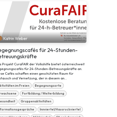
Katrin Weber
egegnungscafés für 24-Stunden-
etreuungskräfte
 Projekt CuraFAIR der Volkshilfe bietet österreichweit
gegnungscafés für 24-Stunden-Betreuungskräfte an.
ese Cafés schaffen einen geschützten Raum für
tausch und Vernetzung, der in diesem an...
ktivitäten im Freien
Begegnungsorte
rwachsene
Fortbildung / Weiterbildung
esundheit
Gruppenaktivitäten
nformationsgespräche
Innviertel/Hausruckviertel