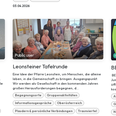
03.04.2026
Public user
Leonsteiner Tafelrunde
B
Eine Idee der Pfarre Leonstein, um Menschen, die alleine
BE
.
leben, in die Gemeinschaft zu bringen. Ausgangspunkt:
Jun
le
Wir werden als Gesellschaft in den kommenden Jahren
öff
großen Herausforderungen begegnen, d...
kos
Begegnungsorte
Gruppenaktivitäten
A
Informationsgespräche
Oberösterreich
G
Plaudern & persönliche Verbindungen
Traunviertel
N