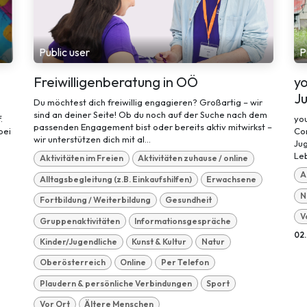
Public user
P
Freiwilligenberatung in OÖ
yo
Ju
Du möchtest dich freiwillig engagieren? Großartig – wir
sind an deiner Seite! Ob du noch auf der Suche nach dem
.
you
passenden Engagement bist oder bereits aktiv mitwirkst –
bei
Co
wir unterstützen dich mit al...
Jug
Leb
Aktivitäten im Freien
Aktivitäten zuhause / online
A
Alltagsbegleitung (z.B. Einkaufshilfen)
Erwachsene
N
Fortbildung / Weiterbildung
Gesundheit
V
Gruppenaktivitäten
Informationsgespräche
02
Kinder/Jugendliche
Kunst & Kultur
Natur
Oberösterreich
Online
Per Telefon
Plaudern & persönliche Verbindungen
Sport
Vor Ort
Ältere Menschen