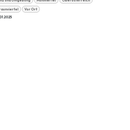
inz und Umgebung
Mühlviertel
Oberösterreich
raunviertel
Vor Ort
01.2025