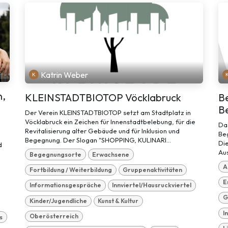
Katrin Weber
n,
KLEINSTADTBIOTOP Vöcklabruck
B
B
Der Verein KLEINSTADTBIOTOP setzt am Stadtplatz in
Vöcklabruck ein Zeichen für Innenstadtbelebung, für die
Das
Revitalisierung alter Gebäude und für Inklusion und
Be
Begegnung. Der Slogan "SHOPPING, KULINARI...
Di
d
Aus
Begegnungsorte
Erwachsene
e
A
Fortbildung / Weiterbildung
Gruppenaktivitäten
E
Informationsgespräche
Innviertel/Hausruckviertel
G
Kinder/Jugendliche
Kunst & Kultur
I
Oberösterreich
s