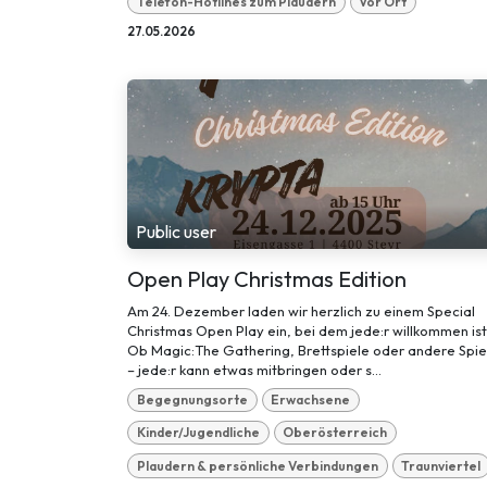
Telefon-Hotlines zum Plaudern
Vor Ort
27.05.2026
Public user
Open Play Christmas Edition
Am 24. Dezember laden wir herzlich zu einem Special
Christmas Open Play ein, bei dem jede:r willkommen ist
Ob Magic:The Gathering, Brettspiele oder andere Spie
– jede:r kann etwas mitbringen oder s...
Begegnungsorte
Erwachsene
Kinder/Jugendliche
Oberösterreich
Plaudern & persönliche Verbindungen
Traunviertel