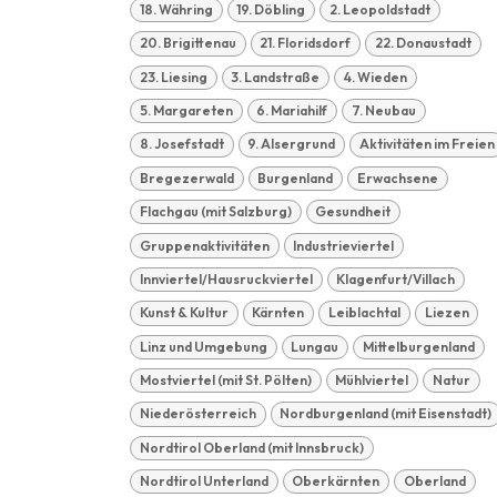
18. Währing
19. Döbling
2. Leopoldstadt
20. Brigittenau
21. Floridsdorf
22. Donaustadt
23. Liesing
3. Landstraße
4. Wieden
5. Margareten
6. Mariahilf
7. Neubau
8. Josefstadt
9. Alsergrund
Aktivitäten im Freien
Bregezerwald
Burgenland
Erwachsene
Flachgau (mit Salzburg)
Gesundheit
Gruppenaktivitäten
Industrieviertel
Innviertel/Hausruckviertel
Klagenfurt/Villach
Kunst & Kultur
Kärnten
Leiblachtal
Liezen
Linz und Umgebung
Lungau
Mittelburgenland
Mostviertel (mit St. Pölten)
Mühlviertel
Natur
Niederösterreich
Nordburgenland (mit Eisenstadt)
Nordtirol Oberland (mit Innsbruck)
Nordtirol Unterland
Oberkärnten
Oberland