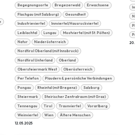
Begegnungsorte
Bregezerwald
Erwachsene
I
Flachgau (mit Salzburg)
Gesundheit
N
e
Industrieviertel
Innviertel/Hausruckviertel
P
Leiblachtal
Lungau
Mostviertel (mit St. Pölten)
P
Natur
Niederösterreich
20
Nordtirol Oberland (mit Innsbruck)
Nordtirol Unterland
Oberland
Obersteiermark West
Oberösterreich
Per Telefon
Plaudern & persönliche Verbindungen
Pongau
Rheintal (mit Bregenz)
Salzburg
Steiermark
Steirischer Zentralraum (mit Graz)
Tennengau
Tirol
Traunviertel
Vorarlberg
Weinviertel
Wien
Ältere Menschen
12.05.2025