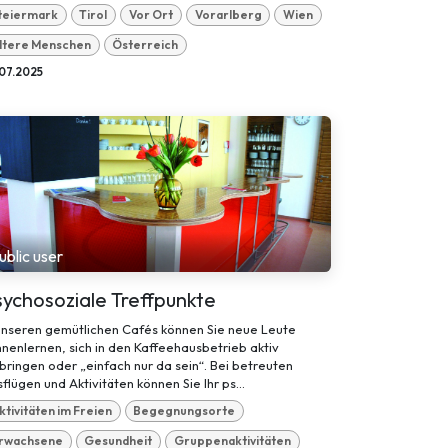
teiermark
Tirol
Vor Ort
Vorarlberg
Wien
ltere Menschen
Österreich
07.2025
ublic user
ychosoziale Treffpunkte
unseren gemütlichen Cafés können Sie neue Leute
nenlernen, sich in den Kaffeehausbetrieb aktiv
bringen oder „einfach nur da sein“. Bei betreuten
flügen und Aktivitäten können Sie Ihr ps...
ktivitäten im Freien
Begegnungsorte
rwachsene
Gesundheit
Gruppenaktivitäten