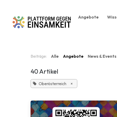
Zum Inhalt springen
Angebote
Wiss
Beiträge:
Alle
Angebote
News & Events
40 Artikel
Oberösterreich
×