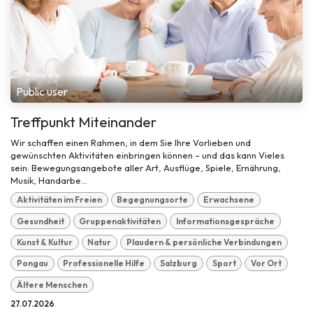
Public user
Treffpunkt Miteinander
Wir schaffen einen Rahmen, in dem Sie Ihre Vorlieben und
gewünschten Aktivitäten einbringen können – und das kann Vieles
sein: Bewegungsangebote aller Art, Ausflüge, Spiele, Ernährung,
Musik, Handarbe...
Aktivitäten im Freien
Begegnungsorte
Erwachsene
Gesundheit
Gruppenaktivitäten
Informationsgespräche
Kunst & Kultur
Natur
Plaudern & persönliche Verbindungen
Pongau
Professionelle Hilfe
Salzburg
Sport
Vor Ort
Ältere Menschen
27.07.2026