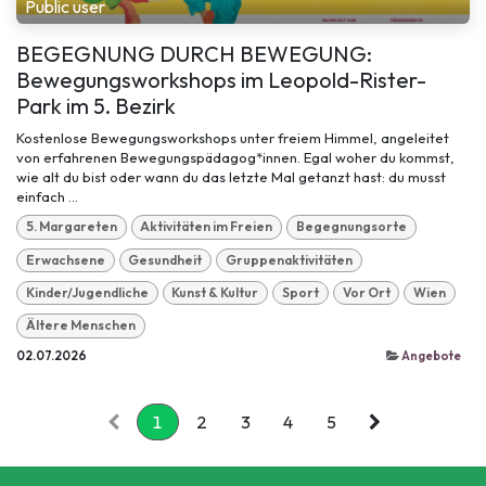
Public user
BEGEGNUNG DURCH BEWEGUNG:
Bewegungsworkshops im Leopold-Rister-
Park im 5. Bezirk
Kostenlose Bewegungsworkshops unter freiem Himmel, angeleitet
von erfahrenen Bewegungspädagog*innen. Egal woher du kommst,
wie alt du bist oder wann du das letzte Mal getanzt hast: du musst
einfach ...
5. Margareten
Aktivitäten im Freien
Begegnungsorte
Erwachsene
Gesundheit
Gruppenaktivitäten
Kinder/Jugendliche
Kunst & Kultur
Sport
Vor Ort
Wien
Ältere Menschen
02.07.2026
Angebote
1
2
3
4
5