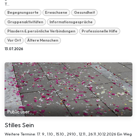
T...
Begegnungsorte
Erwachsene
Gesundheit
Gruppenaktivitäten
Informationsgespräche
Plaudern & persönliche Verbindungen
Professionelle Hilfe
Vor Ort
Ältere Menschen
13.07.2026
Public user
Stilles Sein
Weitere Termine: 17. 9., 1.10., 15.10., 29.10., 12.11., 26.11.,10.12.2026 Ein Weg