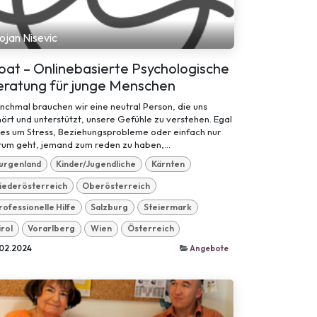
ojan Nisevic
oat – Onlinebasierte Psychologische
eratung für junge Menschen
chmal brauchen wir eine neutral Person, die uns
ört und unterstützt, unsere Gefühle zu verstehen. Egal
 es um Stress, Beziehungsprobleme oder einfach nur
rum geht, jemand zum reden zu haben,...
urgenland
Kinder/Jugendliche
Kärnten
iederösterreich
Oberösterreich
rofessionelle Hilfe
Salzburg
Steiermark
irol
Vorarlberg
Wien
Österreich
.02.2024
Angebote