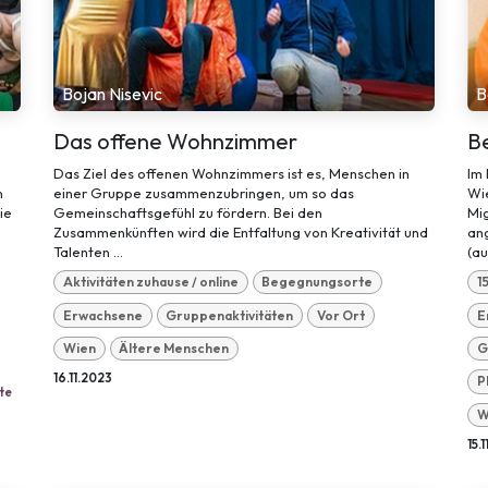
Bojan Nisevic
B
Das offene Wohnzimmer
B
Das Ziel des offenen Wohnzimmers ist es, Menschen in
Im
n
einer Gruppe zusammenzubringen, um so das
Wie
ie
Gemeinschaftsgefühl zu fördern. Bei den
Mi
Zusammenkünften wird die Entfaltung von Kreativität und
an
Talenten ...
(au
Aktivitäten zuhause / online
Begegnungsorte
1
Erwachsene
Gruppenaktivitäten
Vor Ort
E
Wien
Ältere Menschen
G
16.11.2023
P
te
W
15.