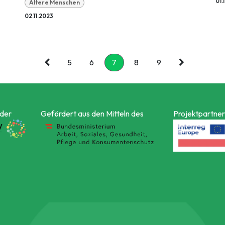
01.
Ältere Menschen
02.11.2023
5
6
7
8
9
 der
Gefördert aus den Mitteln des
Projektpartner 