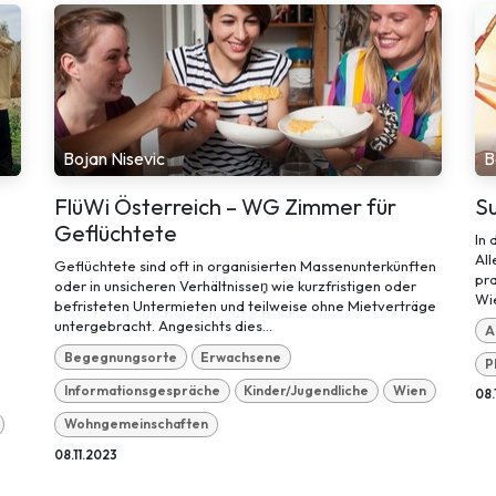
Bojan Nisevic
B
FlüWi Österreich – WG Zimmer für
S
Geflüchtete
In
All
Geflüchtete sind oft in organisierten Massenunterkünften
pra
oder in unsicheren Verhältnissen͈ wie kurzfristigen oder
Wie
befristeten Untermieten und teilweise ohne Mietverträge
untergebracht. Angesichts dies...
A
Begegnungsorte
Erwachsene
P
Informationsgespräche
Kinder/Jugendliche
Wien
08.
Wohngemeinschaften
08.11.2023