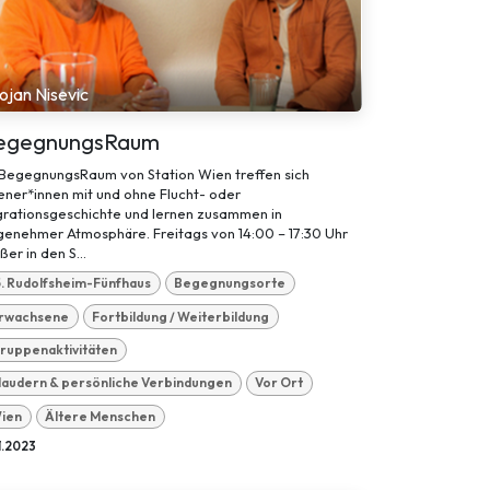
ojan Nisevic
egegnungsRaum
 BegegnungsRaum von Station Wien treffen sich
ner*innen mit und ohne Flucht- oder
grationsgeschichte und lernen zusammen in
genehmer Atmosphäre. Freitags von 14:00 – 17:30 Uhr
ßer in den S...
5. Rudolfsheim-Fünfhaus
Begegnungsorte
rwachsene
Fortbildung / Weiterbildung
ruppenaktivitäten
laudern & persönliche Verbindungen
Vor Ort
ien
Ältere Menschen
11.2023