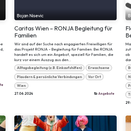
Bojan Nisevic
B
Caritas Wien – RONJA Begleitung für
Fl
Familien
B
pe
Wir sind auf der Suche nach engagierten Freiwilligen für
Man
nd,
das Projekt RONJA – Begleitung für Familien. Bei RONJA
zuh
handelt es sich um ein Angebot, speziell für Familien, die
ob
kurz vor einem Auszug aus den...
da
Alltagsbegleitung (z.B. Einkaufshilfen)
Erwachsene
B
Plaudern & persönliche Verbindungen
Vor Ort
N
te
Wien
P
27.06.2024
Angebote
T
29