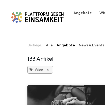
Zum Inhalt springen
Angebote
Wi
Beiträge:
Alle
Angebote
News & Events
133 Artikel
Wien
×