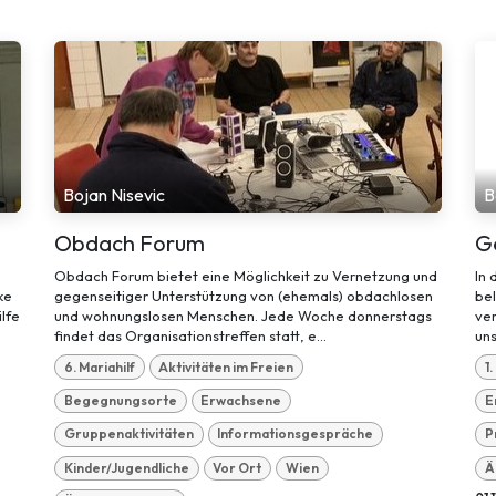
Bojan Nisevic
B
Obdach Forum
G
Obdach Forum bietet eine Möglichkeit zu Vernetzung und
In 
ke
gegenseitiger Unterstützung von (ehemals) obdachlosen
be
lfe
und wohnungslosen Menschen. Jede Woche donnerstags
ver
findet das Organisationstreffen statt, e...
uns
6. Mariahilf
Aktivitäten im Freien
1
Begegnungsorte
Erwachsene
E
Gruppenaktivitäten
Informationsgespräche
P
Kinder/Jugendliche
Vor Ort
Wien
Ä