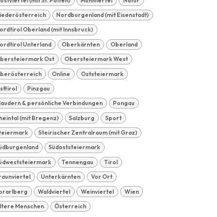
ostviertel (mit St. Pölten)
Mühlviertel
Natur
iederösterreich
Nordburgenland (mit Eisenstadt)
ordtirol Oberland (mit Innsbruck)
ordtirol Unterland
Oberkärnten
Oberland
bersteiermark Ost
Obersteiermark West
berösterreich
Online
Oststeiermark
sttirol
Pinzgau
laudern & persönliche Verbindungen
Pongau
heintal (mit Bregenz)
Salzburg
Sport
teiermark
Steirischer Zentralraum (mit Graz)
üdburgenland
Südoststeiermark
üdweststeiermark
Tennengau
Tirol
raunviertel
Unterkärnten
Vor Ort
orarlberg
Waldviertel
Weinviertel
Wien
ltere Menschen
Österreich