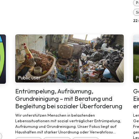
P
S
22.
Public user
P
Entrümpelung, Aufräumung,
G
Grundreinigung – mit Beratung und
E
Begleitung bei sozialer Überforderung
e
n
Wir unterstützen Menschen in belastenden
Ler
Lebenssituationen mit sozial verträglicher Entrümpelung,
Gem
Aufräumung und Grundreinigung. Unser Fokus liegt auf
Fr
Haushalten mit starker Unordnung oder Verwahrlosu...
gem
Leu