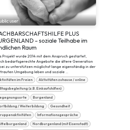
ublic user
ACHBARSCHAFTSHILFE PLUS
URGENLAND – soziale Teilhabe im
ändlichen Raum
s Projekt wurde 2014 mit dem Anspruch gestartet,
rch bedarfsgerechte Angebote die ältere Generation
ei zu unterstützen möglichst lange eigenständig in der
trauten Umgebung leben und soziale ...
ktivitäten im Freien
Aktivitäten zuhause / online
lltagsbegleitung (z.B. Einkaufshilfen)
egegnungsorte
Burgenland
ortbildung / Weiterbildung
Gesundheit
ruppenaktivitäten
Informationsgespräche
ittelburgenland
Nordburgenland (mit Eisenstadt)