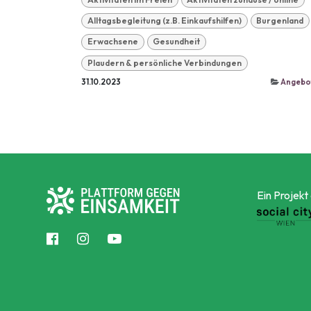
Alltagsbegleitung (z.B. Einkaufshilfen)
Burgenland
Erwachsene
Gesundheit
Plaudern & persönliche Verbindungen
31.10.2023
Angebo
Ein Projekt