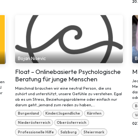
20
Bojan Nisevic
B
Float – Onlinebasierte Psychologische
M
Beratung für junge Menschen
Jed
den
Me
I
Manchmal brauchen wir eine neutral Person, die uns
das
ur
zuhört und unterstützt, unsere Gefühle zu verstehen. Egal
ode
ob es um Stress, Beziehungsprobleme oder einfach nur
darum geht, jemand zum reden zu haben,...
B
Burgenland
Kinder/Jugendliche
Kärnten
V
Niederösterreich
Oberösterreich
02.
Professionelle Hilfe
Salzburg
Steiermark