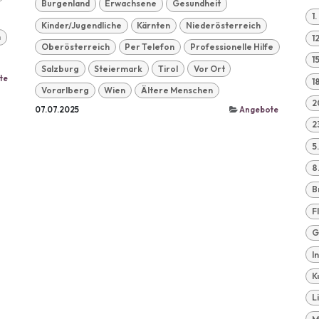
Burgenland
Erwachsene
Gesundheit
1
Kinder/Jugendliche
Kärnten
Niederösterreich
n
1
Oberösterreich
Per Telefon
Professionelle Hilfe
1
Salzburg
Steiermark
Tirol
Vor Ort
te
1
Vorarlberg
Wien
Ältere Menschen
2
07.07.2025
Angebote
2
5
8
B
F
G
I
K
L