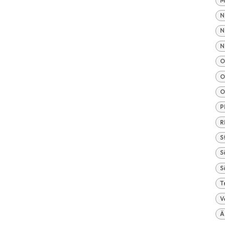
M
N
N
N
O
O
O
P
R
S
S
S
T
V
Ä