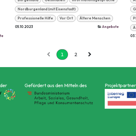
Nordburgenland (mit Eisenstadt)
G
Professionelle Hilfe
Vor Ort
Ältere Menschen
P
05.10.2023
Angebote
Ä
te
03.
1
2
 der
Gefördert aus den Mitteln des
Projektpartner 