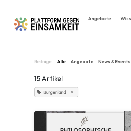
Zum Inhalt springen
Angebote
Wis
Beiträge:
Alle
Angebote
News & Events
15 Artikel
Burgenland
×