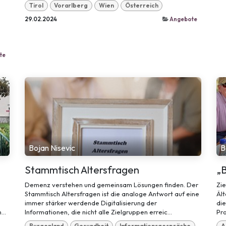
Tirol
Vorarlberg
Wien
Österreich
29.02.2024
Angebote
te
Bojan Nisevic
B
Stammtisch Altersfragen
„B
Demenz verstehen und gemeinsam Lösungen finden. Der
Zie
Stammtisch Altersfragen ist die analoge Antwort auf eine
Ält
immer stärker werdende Digitalisierung der
die
..
Informationen, die nicht alle Zielgruppen erreic...
Pr
Burgenland
Gesundheit
Informationsgespräche
A