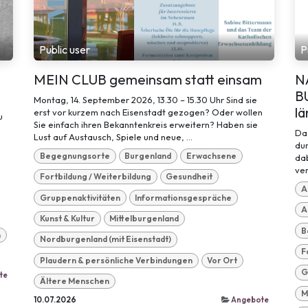
Public user
P
MEIN CLUB gemeinsam statt einsam
N
B
Montag, 14. September 2026, 13.30 – 15.30 Uhr Sind sie
l
erst vor kurzem nach Eisenstadt gezogen? Oder wollen
u
Sie einfach ihren Bekanntenkreis erweitern? Haben sie
.
Da
Lust auf Austausch, Spiele und neue, ...
du
Begegnungsorte
Burgenland
Erwachsene
dab
ver
Fortbildung / Weiterbildung
Gesundheit
A
Gruppenaktivitäten
Informationsgespräche
A
Kunst & Kultur
Mittelburgenland
B
n
Nordburgenland (mit Eisenstadt)
F
Plaudern & persönliche Verbindungen
Vor Ort
G
te
Ältere Menschen
M
10.07.2026
Angebote