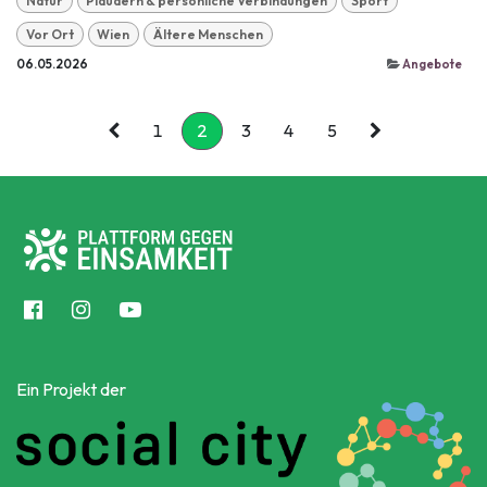
Natur
Plaudern & persönliche Verbindungen
Sport
Vor Ort
Wien
Ältere Menschen
06.05.2026
Angebote
1
2
3
4
5
Ein Projekt der