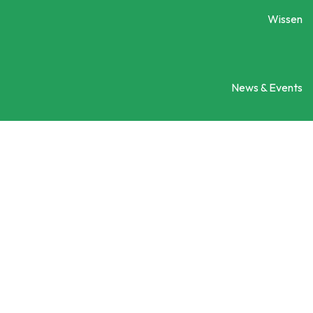
Wissen
News & Events
Engagement
Ein Projekt vorstellen
Kontaktieren Sie uns