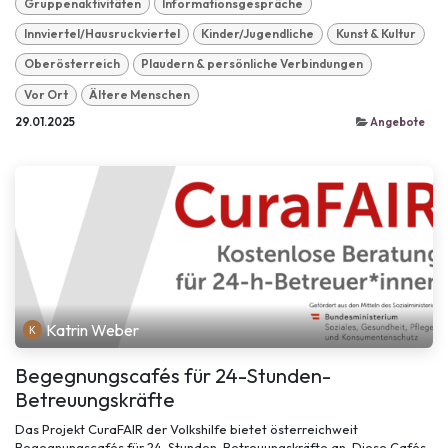
Gruppenaktivitäten
Informationsgespräche
Innviertel/Hausruckviertel
Kinder/Jugendliche
Kunst & Kultur
Oberösterreich
Plaudern & persönliche Verbindungen
Vor Ort
Ältere Menschen
29.01.2025
Angebote
Katrin Weber
Begegnungscafés für 24-Stunden-
Betreuungskräfte
Das Projekt CuraFAIR der Volkshilfe bietet österreichweit
Begegnungscafés für 24-Stunden-Betreuungskräfte an. Diese Cafés