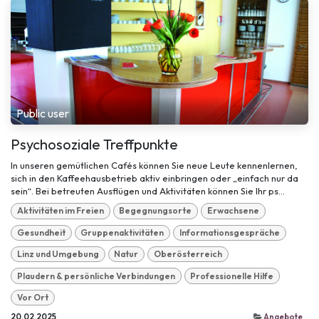
Public user
Psychosoziale Treffpunkte
In unseren gemütlichen Cafés können Sie neue Leute kennenlernen,
sich in den Kaffeehausbetrieb aktiv einbringen oder „einfach nur da
sein“. Bei betreuten Ausflügen und Aktivitäten können Sie Ihr ps...
Aktivitäten im Freien
Begegnungsorte
Erwachsene
Gesundheit
Gruppenaktivitäten
Informationsgespräche
Linz und Umgebung
Natur
Oberösterreich
Plaudern & persönliche Verbindungen
Professionelle Hilfe
Vor Ort
20.02.2025
Angebote