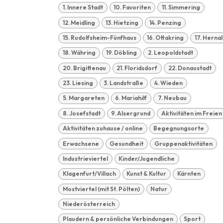
1. Innere Stadt
10. Favoriten
11. Simmering
12. Meidling
13. Hietzing
14. Penzing
15. Rudolfsheim-Fünfhaus
16. Ottakring
17. Hernal
18. Währing
19. Döbling
2. Leopoldstadt
20. Brigittenau
21. Floridsdorf
22. Donaustadt
23. Liesing
3. Landstraße
4. Wieden
5. Margareten
6. Mariahilf
7. Neubau
8. Josefstadt
9. Alsergrund
Aktivitäten im Freien
Aktivitäten zuhause / online
Begegnungsorte
Erwachsene
Gesundheit
Gruppenaktivitäten
Industrieviertel
Kinder/Jugendliche
Klagenfurt/Villach
Kunst & Kultur
Kärnten
Mostviertel (mit St. Pölten)
Natur
Niederösterreich
Plaudern & persönliche Verbindungen
Sport