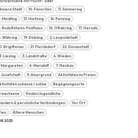
 Erwachsene mit Flucht- oder ...
. Innere Stadt
10. Favoriten
11. Simmering
2. Meidling
13. Hietzing
14. Penzing
5. Rudolfsheim-Fünfhaus
16. Ottakring
17. Hernals
8. Währing
19. Döbling
2. Leopoldstadt
0. Brigittenau
21. Floridsdorf
22. Donaustadt
3. Liesing
3. Landstraße
4. Wieden
. Margareten
6. Mariahilf
7. Neubau
. Josefstadt
9. Alsergrund
Aktivitäten im Freien
ktivitäten zuhause / online
Begegnungsorte
rwachsene
Kinder/Jugendliche
laudern & persönliche Verbindungen
Vor Ort
ien
Ältere Menschen
08.2025