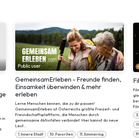
Public user
GemeinsamErleben - Freunde finden,
F
Einsamkeit überwinden & mehr
Fil
nge
erleben
gle
bew
Lerne Menschen kennen, die zu dir passen!
Fil
GemeinsamErleben ist Österreichs größte Freizeit- und
Freundschaftsplattform, die Menschen durch
3
 in
gemeinsame Aktivitäten verbindet. Hier kannst du neue
G
Leut...
t
P
1. Innere Stadt
10. Favoriten
11. Simmering