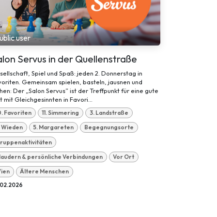
ublic user
lon Servus in der Quellenstraße
ellschaft, Spiel und Spaß: jeden 2. Donnerstag in
oriten. Gemeinsam spielen, basteln, jausnen und
hen: Der „Salon Servus” ist der Treffpunkt für eine gute
t mit Gleichgesinnten in Favori...
0. Favoriten
11. Simmering
3. Landstraße
. Wieden
5. Margareten
Begegnungsorte
ruppenaktivitäten
laudern & persönliche Verbindungen
Vor Ort
ien
Ältere Menschen
.02.2026