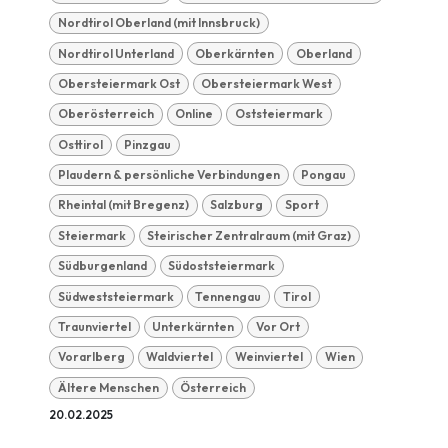
Nordtirol Oberland (mit Innsbruck)
Nordtirol Unterland
Oberkärnten
Oberland
Obersteiermark Ost
Obersteiermark West
Oberösterreich
Online
Oststeiermark
Osttirol
Pinzgau
Plaudern & persönliche Verbindungen
Pongau
Rheintal (mit Bregenz)
Salzburg
Sport
Steiermark
Steirischer Zentralraum (mit Graz)
Südburgenland
Südoststeiermark
Südweststeiermark
Tennengau
Tirol
Traunviertel
Unterkärnten
Vor Ort
Vorarlberg
Waldviertel
Weinviertel
Wien
Ältere Menschen
Österreich
20.02.2025