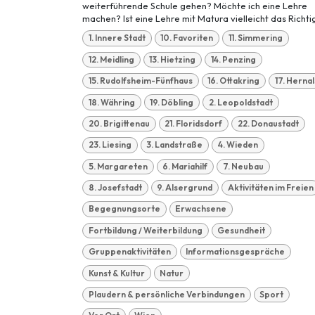
weiterführende Schule gehen? Möchte ich eine Lehre
machen? Ist eine Lehre mit Matura vielleicht das Richtig
1. Innere Stadt
10. Favoriten
11. Simmering
12. Meidling
13. Hietzing
14. Penzing
15. Rudolfsheim-Fünfhaus
16. Ottakring
17. Hernal
18. Währing
19. Döbling
2. Leopoldstadt
20. Brigittenau
21. Floridsdorf
22. Donaustadt
23. Liesing
3. Landstraße
4. Wieden
5. Margareten
6. Mariahilf
7. Neubau
8. Josefstadt
9. Alsergrund
Aktivitäten im Freien
Begegnungsorte
Erwachsene
Fortbildung / Weiterbildung
Gesundheit
Gruppenaktivitäten
Informationsgespräche
Kunst & Kultur
Natur
Plaudern & persönliche Verbindungen
Sport