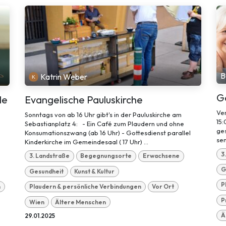
B
Katrin Weber
G
le
Evangelische Pauluskirche
Ver
Sonntags von ab 16 Uhr gibt's in der Pauluskirche am
15:
Sebastianplatz 4: - Ein Café zum Plaudern und ohne
ge
Konsumationszwang (ab 16 Uhr) - Gottesdienst parallel
sen
Kinderkirche im Gemeindesaal ( 17 Uhr) ...
3
3. Landstraße
Begegnungsorte
Erwachsene
G
Gesundheit
Kunst & Kultur
P
n
Plaudern & persönliche Verbindungen
Vor Ort
P
Wien
Ältere Menschen
Ä
29.01.2025