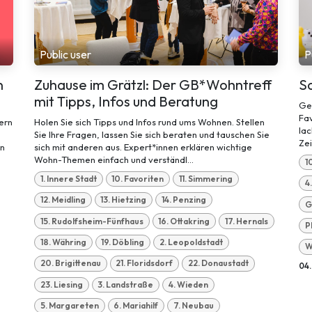
Public user
P
n
Zuhause im Grätzl: Der GB*Wohntreff
Sa
mit Tipps, Infos und Beratung
Ges
Fav
ern
Holen Sie sich Tipps und Infos rund ums Wohnen. Stellen
lac
Sie Ihre Fragen, lassen Sie sich beraten und tauschen Sie
Zei
in
sich mit anderen aus. Expert*innen erklären wichtige
Wohn-Themen einfach und verständl...
1
1. Innere Stadt
10. Favoriten
11. Simmering
4
12. Meidling
13. Hietzing
14. Penzing
G
15. Rudolfsheim-Fünfhaus
16. Ottakring
17. Hernals
P
18. Währing
19. Döbling
2. Leopoldstadt
W
20. Brigittenau
21. Floridsdorf
22. Donaustadt
04
23. Liesing
3. Landstraße
4. Wieden
5. Margareten
6. Mariahilf
7. Neubau