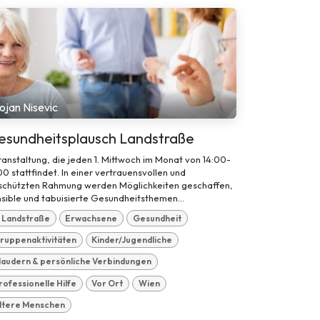
ojan Nisevic
esundheitsplausch Landstraße
anstaltung, die jeden 1. Mittwoch im Monat von 14:00-
00 stattfindet. In einer vertrauensvollen und
schützten Rahmung werden Möglichkeiten geschaffen,
sible und tabuisierte Gesundheitsthemen...
. Landstraße
Erwachsene
Gesundheit
ruppenaktivitäten
Kinder/Jugendliche
laudern & persönliche Verbindungen
rofessionelle Hilfe
Vor Ort
Wien
ltere Menschen