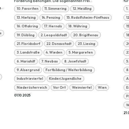
Förderung benötigen. Die sogenannten Frei...
für
...
10. Favoriten
11. Simmering
12. Meidling
1
13. Hietzing
14. Penzing
15. Rudolfsheim-Fünfhaus
1
16. Ottakring
17. Hernals
18. Währing
1
s
19. Döbling
2. Leopoldstadt
20. Brigittenau
1
21. Floridsdorf
22. Donaustadt
23. Liesing
2
3. Landstraße
4. Wieden
5. Margareten
2
6. Mariahilf
7. Neubau
8. Josefstadt
5
9. Alsergrund
Fortbildung / Weiterbildung
8
Industrieviertel
Kinder/Jugendliche
A
Niederösterreich
Vor Ort
Weinviertel
Wien
E
01.10.2025
P
W
21.