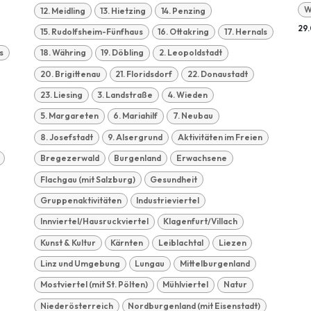
W
12. Meidling
13. Hietzing
14. Penzing
29.
15. Rudolfsheim-Fünfhaus
16. Ottakring
17. Hernals
s
18. Währing
19. Döbling
2. Leopoldstadt
20. Brigittenau
21. Floridsdorf
22. Donaustadt
23. Liesing
3. Landstraße
4. Wieden
5. Margareten
6. Mariahilf
7. Neubau
8. Josefstadt
9. Alsergrund
Aktivitäten im Freien
Bregezerwald
Burgenland
Erwachsene
Flachgau (mit Salzburg)
Gesundheit
Gruppenaktivitäten
Industrieviertel
Innviertel/Hausruckviertel
Klagenfurt/Villach
Kunst & Kultur
Kärnten
Leiblachtal
Liezen
Linz und Umgebung
Lungau
Mittelburgenland
Mostviertel (mit St. Pölten)
Mühlviertel
Natur
Niederösterreich
Nordburgenland (mit Eisenstadt)