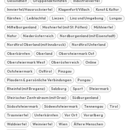
Gesundheit
Gruppenaktivitäten
Industrieviertel
Innviertel/Hausruckviertel
Klagenfurt/Villach
Kunst & Kultur
Kärnten
Leiblachtal
Liezen
Linz und Umgebung
Lungau
Mittelburgenland
Mostviertel (mit St. Pölten)
Mühlviertel
Natur
Niederösterreich
Nordburgenland (mit Eisenstadt)
Nordtirol Oberland (mit Innsbruck)
Nordtirol Unterland
Oberkärnten
Oberland
Obersteiermark Ost
Obersteiermark West
Oberösterreich
Online
Oststeiermark
Osttirol
Pinzgau
Plaudern & persönliche Verbindungen
Pongau
Rheintal (mit Bregenz)
Salzburg
Sport
Steiermark
Steirischer Zentralraum (mit Graz)
Südburgenland
Südoststeiermark
Südweststeiermark
Tennengau
Tirol
Traunviertel
Unterkärnten
Vor Ort
Vorarlberg
Waldviertel
Weinviertel
Wien
Ältere Menschen