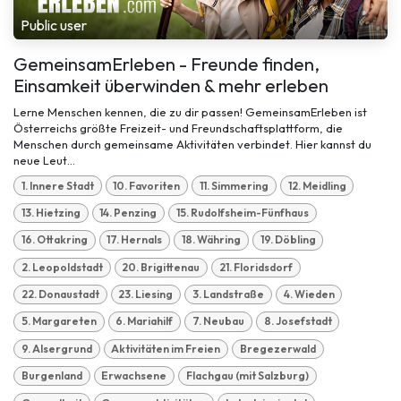
Public user
GemeinsamErleben - Freunde finden,
Einsamkeit überwinden & mehr erleben
Lerne Menschen kennen, die zu dir passen! GemeinsamErleben ist
Österreichs größte Freizeit- und Freundschaftsplattform, die
Menschen durch gemeinsame Aktivitäten verbindet. Hier kannst du
neue Leut...
1. Innere Stadt
10. Favoriten
11. Simmering
12. Meidling
13. Hietzing
14. Penzing
15. Rudolfsheim-Fünfhaus
16. Ottakring
17. Hernals
18. Währing
19. Döbling
2. Leopoldstadt
20. Brigittenau
21. Floridsdorf
22. Donaustadt
23. Liesing
3. Landstraße
4. Wieden
5. Margareten
6. Mariahilf
7. Neubau
8. Josefstadt
9. Alsergrund
Aktivitäten im Freien
Bregezerwald
Burgenland
Erwachsene
Flachgau (mit Salzburg)