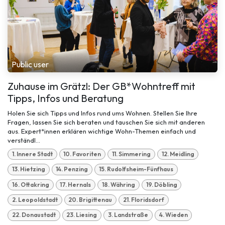
Public user
Zuhause im Grätzl: Der GB*Wohntreff mit
Tipps, Infos und Beratung
Holen Sie sich Tipps und Infos rund ums Wohnen. Stellen Sie Ihre
Fragen, lassen Sie sich beraten und tauschen Sie sich mit anderen
aus. Expert*innen erklären wichtige Wohn-Themen einfach und
verständl...
1. Innere Stadt
10. Favoriten
11. Simmering
12. Meidling
13. Hietzing
14. Penzing
15. Rudolfsheim-Fünfhaus
16. Ottakring
17. Hernals
18. Währing
19. Döbling
2. Leopoldstadt
20. Brigittenau
21. Floridsdorf
22. Donaustadt
23. Liesing
3. Landstraße
4. Wieden