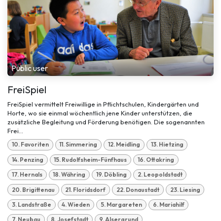
Public user
FreiSpiel
FreiSpiel vermittelt Freiwillige in Pflichtschulen, Kindergärten und
Horte, wo sie einmal wöchentlich jene Kinder unterstützen, die
zusätzliche Begleitung und Förderung benötigen. Die sogenannten
Frei...
10. Favoriten
11. Simmering
12. Meidling
13. Hietzing
14. Penzing
15. Rudolfsheim-Fünfhaus
16. Ottakring
17. Hernals
18. Währing
19. Döbling
2. Leopoldstadt
20. Brigittenau
21. Floridsdorf
22. Donaustadt
23. Liesing
3. Landstraße
4. Wieden
5. Margareten
6. Mariahilf
7. Neubau
8. Josefstadt
9. Alsergrund