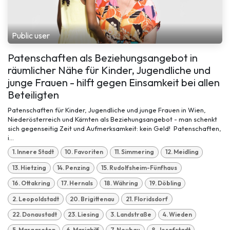
Public user
Patenschaften als Beziehungsangebot in
räumlicher Nähe für Kinder, Jugendliche und
junge Frauen - hilft gegen Einsamkeit bei allen
Beteiligten
Patenschaften für Kinder, Jugendliche und junge Frauen in Wien,
Niederösterreich und Kärnten als Beziehungsangebot - man schenkt
sich gegenseitig Zeit und Aufmerksamkeit: kein Geld! Patenschaften,
i...
1. Innere Stadt
10. Favoriten
11. Simmering
12. Meidling
13. Hietzing
14. Penzing
15. Rudolfsheim-Fünfhaus
16. Ottakring
17. Hernals
18. Währing
19. Döbling
2. Leopoldstadt
20. Brigittenau
21. Floridsdorf
22. Donaustadt
23. Liesing
3. Landstraße
4. Wieden
5. Margareten
6. Mariahilf
7. Neubau
8. Josefstadt