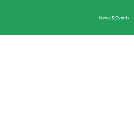
News & Events
Engagement
Ein Projekt vorstellen
Kontaktieren Sie uns
Social City Wien