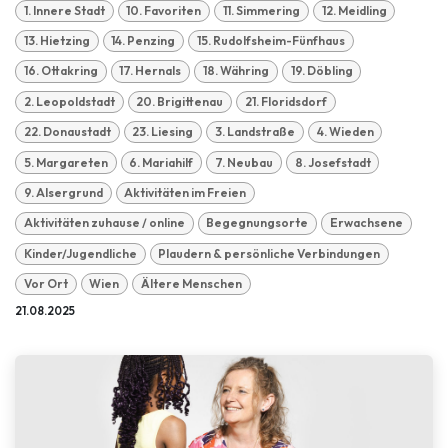
1. Innere Stadt
10. Favoriten
11. Simmering
12. Meidling
13. Hietzing
14. Penzing
15. Rudolfsheim-Fünfhaus
16. Ottakring
17. Hernals
18. Währing
19. Döbling
2. Leopoldstadt
20. Brigittenau
21. Floridsdorf
22. Donaustadt
23. Liesing
3. Landstraße
4. Wieden
5. Margareten
6. Mariahilf
7. Neubau
8. Josefstadt
9. Alsergrund
Aktivitäten im Freien
Aktivitäten zuhause / online
Begegnungsorte
Erwachsene
Kinder/Jugendliche
Plaudern & persönliche Verbindungen
Vor Ort
Wien
Ältere Menschen
21.08.2025