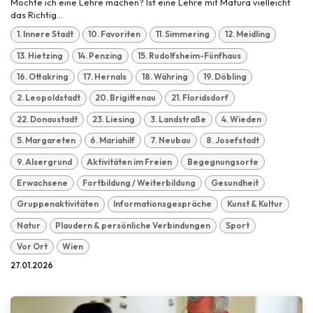
Möchte ich eine Lehre machen? Ist eine Lehre mit Matura vielleicht
das Richtig...
1. Innere Stadt
10. Favoriten
11. Simmering
12. Meidling
13. Hietzing
14. Penzing
15. Rudolfsheim-Fünfhaus
16. Ottakring
17. Hernals
18. Währing
19. Döbling
2. Leopoldstadt
20. Brigittenau
21. Floridsdorf
22. Donaustadt
23. Liesing
3. Landstraße
4. Wieden
5. Margareten
6. Mariahilf
7. Neubau
8. Josefstadt
9. Alsergrund
Aktivitäten im Freien
Begegnungsorte
Erwachsene
Fortbildung / Weiterbildung
Gesundheit
Gruppenaktivitäten
Informationsgespräche
Kunst & Kultur
Natur
Plaudern & persönliche Verbindungen
Sport
Vor Ort
Wien
27.01.2026