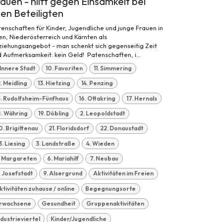
auen - hilft gegen Einsamkeit bei
len Beteiligten
enschaften für Kinder, Jugendliche und junge Frauen in
n, Niederösterreich und Kärnten als
ziehungsangebot - man schenkt sich gegenseitig Zeit
 Aufmerksamkeit: kein Geld! Patenschaften, i...
. Innere Stadt
10. Favoriten
11. Simmering
2. Meidling
13. Hietzing
14. Penzing
5. Rudolfsheim-Fünfhaus
16. Ottakring
17. Hernals
8. Währing
19. Döbling
2. Leopoldstadt
0. Brigittenau
21. Floridsdorf
22. Donaustadt
3. Liesing
3. Landstraße
4. Wieden
. Margareten
6. Mariahilf
7. Neubau
. Josefstadt
9. Alsergrund
Aktivitäten im Freien
ktivitäten zuhause / online
Begegnungsorte
rwachsene
Gesundheit
Gruppenaktivitäten
ndustrieviertel
Kinder/Jugendliche