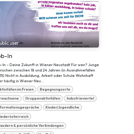
ublic user
ob-In
-In – Deine Zukunft in Wiener Neustadt Für wen? Junge
nschen zwischen 18 und 24 Jahren (in Ausnahmefällen
15) Nicht in Ausbildung, Arbeit oder Schule Wohnhaft
r häufig in Wiener Neu...
ktivitäten im Freien
Begegnungsorte
rwachsene
Gruppenaktivitäten
Industrieviertel
nformationsgespräche
Kinder/Jugendliche
iederösterreich
laudern & persönliche Verbindungen