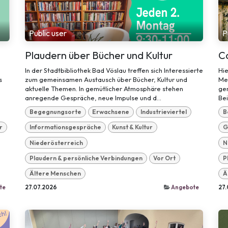
Public user
P
Plaudern über Bücher und Kultur
C
In der Stadtbibliothek Bad Vöslau treffen sich Interessierte
Hie
s
zum gemeinsamen Austausch über Bücher, Kultur und
Me
aktuelle Themen. In gemütlicher Atmosphäre stehen
ge
anregende Gespräche, neue Impulse und d...
Bei
Begegnungsorte
Erwachsene
Industrieviertel
B
r
Informationsgespräche
Kunst & Kultur
G
Niederösterreich
N
Plaudern & persönliche Verbindungen
Vor Ort
P
Ältere Menschen
Ä
te
27.07.2026
Angebote
27.