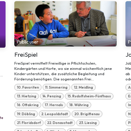
Public user
P
FreiSpiel
J
FreiSpiel vermittelt Freiwillige in Pflichtschulen,
Job
Kindergärten und Horte, wo sie einmal wöchentlich jene
Me
Kinder unterstützen, die zusätzliche Begleitung und
ab 
..
Förderung benötigen. Die sogenannten Frei...
ode
10. Favoriten
11. Simmering
12. Meidling
A
13. Hietzing
14. Penzing
15. Rudolfsheim-Fünfhaus
E
16. Ottakring
17. Hernals
18. Währing
I
19. Döbling
2. Leopoldstadt
20. Brigittenau
N
te
21. Floridsdorf
22. Donaustadt
23. Liesing
P