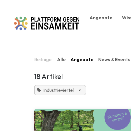
Zum Inhalt springen
Angebote
Wis
Beiträge:
Alle
Angebote
News & Events
18 Artikel
Industrieviertel
×