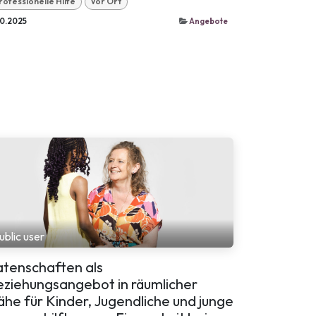
rofessionelle Hilfe
Vor Ort
10.2025
Angebote
ublic user
atenschaften als
eziehungsangebot in räumlicher
he für Kinder, Jugendliche und junge