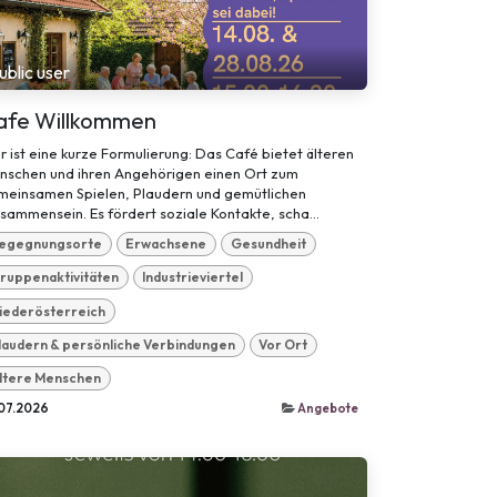
ublic user
afe Willkommen
r ist eine kurze Formulierung: Das Café bietet älteren
nschen und ihren Angehörigen einen Ort zum
meinsamen Spielen, Plaudern und gemütlichen
sammensein. Es fördert soziale Kontakte, scha...
egegnungsorte
Erwachsene
Gesundheit
ruppenaktivitäten
Industrieviertel
iederösterreich
laudern & persönliche Verbindungen
Vor Ort
ltere Menschen
07.2026
Angebote