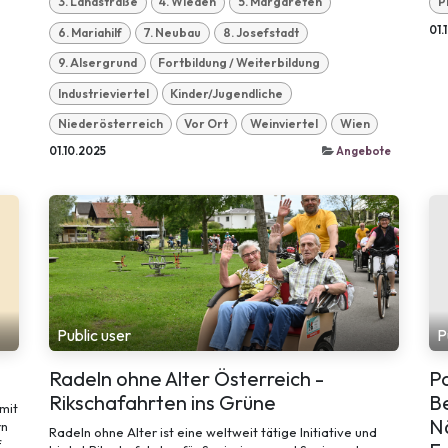
3. Landstraße
4. Wieden
5. Margareten
P
01.
6. Mariahilf
7. Neubau
8. Josefstadt
9. Alsergrund
Fortbildung / Weiterbildung
Industrieviertel
Kinder/Jugendliche
Niederösterreich
Vor Ort
Weinviertel
Wien
01.10.2025
Angebote
Public user
P
Radeln ohne Alter Österreich -
P
Rikschafahrten ins Grüne
B
mit
Nä
rn
Radeln ohne Alter ist eine weltweit tätige Initiative und
f