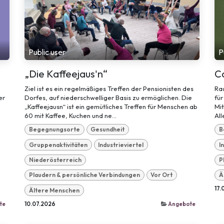
Public user
P
„Die Kaffeejaus'n“
C
Ziel ist es ein regelmäßiges Treffen der Pensionisten des
Ra
er
Dorfes, auf niederschwelliger Basis zu ermöglichen. Die
für
„Kaffeejausn“ ist ein gemütliches Treffen für Menschen ab
Mi
60 mit Kaffee, Kuchen und ne...
All
Begegnungsorte
Gesundheit
B
Gruppenaktivitäten
Industrieviertel
I
Niederösterreich
P
Plaudern & persönliche Verbindungen
Vor Ort
Ä
17.
Ältere Menschen
te
10.07.2026
Angebote