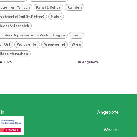
lagenfurt/Villach
Kunst & Kultur
Kärnten
ostviertel (mit St. Pölten)
Natur
iederösterreich
laudern & persönliche Verbindungen
Sport
or Ort
Waldviertel
Weinviertel
Wien
ltere Menschen
04.2025
Angebote
in
Angebote
Wissen