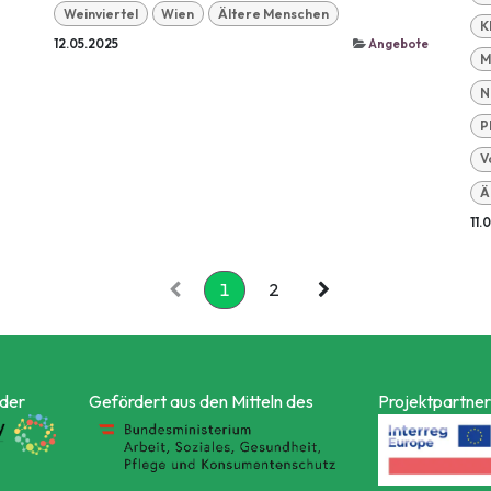
Weinviertel
Wien
Ältere Menschen
K
12.05.2025
Angebote
M
N
P
V
Ä
11.
1
2
 der
Gefördert aus den Mitteln des
Projektpartner 