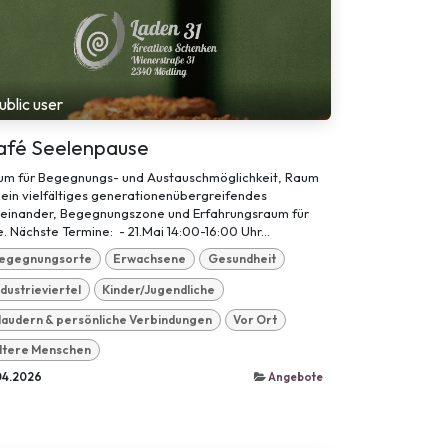
ublic user
afé Seelenpause
um für Begegnungs- und Austauschmöglichkeit, Raum
 ein vielfältiges generationenübergreifendes
teinander, Begegnungszone und Erfahrungsraum für
e. Nächste Termine: - 21.Mai 14:00-16:00 Uhr...
egegnungsorte
Erwachsene
Gesundheit
ndustrieviertel
Kinder/Jugendliche
laudern & persönliche Verbindungen
Vor Ort
ltere Menschen
04.2026
Angebote