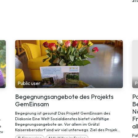
21.
Public user
P
Begegnungsangebote des Projekts
P
GemEinsam
B
Nä
Begegnung ist gesund! Das Projekt GemEinsam des
Fr
Diakonie Eine Welt Sozialdienstes bietet vielfältige
?
Begegnungsangebote an. Vor allem im Grätzl
al
e
Kaiserebersdorf sind wir viel unterwegs. Ziel des Projek...
zu
Pat