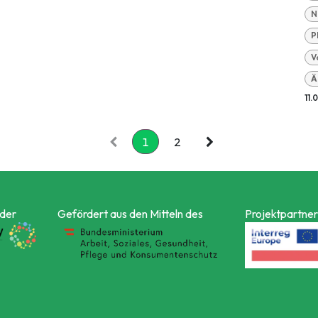
N
P
V
Ä
11.
1
2
 der
Gefördert aus den Mitteln des
Projektpartner 