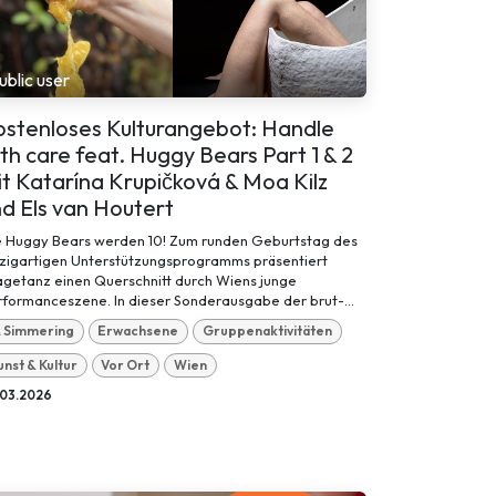
ublic user
ostenloses Kulturangebot: Handle
th care feat. Huggy Bears Part 1 & 2
t Katarína Krupičková & Moa Kilz
d Els van Houtert
e Huggy Bears werden 10! Zum runden Geburtstag des
nzigartigen Unterstützungsprogramms präsentiert
agetanz einen Querschnitt durch Wiens junge
formanceszene. In dieser Sonderausgabe der brut-...
1. Simmering
Erwachsene
Gruppenaktivitäten
unst & Kultur
Vor Ort
Wien
.03.2026