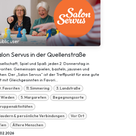
ublic user
lon Servus in der Quellenstraße
ellschaft, Spiel und Spaß: jeden 2. Donnerstag in
oriten. Gemeinsam spielen, basteln, jausnen und
hen: Der „Salon Servus” ist der Treffpunkt für eine gute
t mit Gleichgesinnten in Favori...
0. Favoriten
11. Simmering
3. Landstraße
. Wieden
5. Margareten
Begegnungsorte
ruppenaktivitäten
laudern & persönliche Verbindungen
Vor Ort
ien
Ältere Menschen
.02.2026