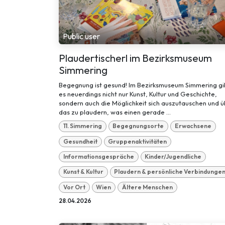
Public user
Plaudertischerl im Bezirksmuseum
Simmering
Begegnung ist gesund! Im Bezirksmuseum Simmering gi
es neuerdings nicht nur Kunst, Kultur und Geschichte,
sondern auch die Möglichkeit sich auszutauschen und 
das zu plaudern, was einen gerade ...
11. Simmering
Begegnungsorte
Erwachsene
Gesundheit
Gruppenaktivitäten
Informationsgespräche
Kinder/Jugendliche
Kunst & Kultur
Plaudern & persönliche Verbindunge
Vor Ort
Wien
Ältere Menschen
28.04.2026