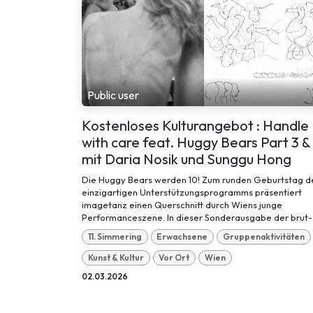
Public user
Kostenloses Kulturangebot : Handle
with care feat. Huggy Bears Part 3 &
mit Daria Nosik und Sunggu Hong
Die Huggy Bears werden 10! Zum runden Geburtstag d
einzigartigen Unterstützungsprogramms präsentiert
imagetanz einen Querschnitt durch Wiens junge
Performanceszene. In dieser Sonderausgabe der brut-.
11. Simmering
Erwachsene
Gruppenaktivitäten
Kunst & Kultur
Vor Ort
Wien
02.03.2026