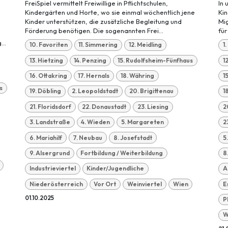
FreiSpiel vermittelt Freiwillige in Pflichtschulen,
In 
Kindergärten und Horte, wo sie einmal wöchentlich jene
Kin
Kinder unterstützen, die zusätzliche Begleitung und
Mig
Förderung benötigen. Die sogenannten Frei...
für
...
10. Favoriten
11. Simmering
12. Meidling
1
13. Hietzing
14. Penzing
15. Rudolfsheim-Fünfhaus
1
16. Ottakring
17. Hernals
18. Währing
1
s
19. Döbling
2. Leopoldstadt
20. Brigittenau
1
21. Floridsdorf
22. Donaustadt
23. Liesing
2
3. Landstraße
4. Wieden
5. Margareten
2
6. Mariahilf
7. Neubau
8. Josefstadt
5
9. Alsergrund
Fortbildung / Weiterbildung
8
Industrieviertel
Kinder/Jugendliche
A
Niederösterreich
Vor Ort
Weinviertel
Wien
E
01.10.2025
P
W