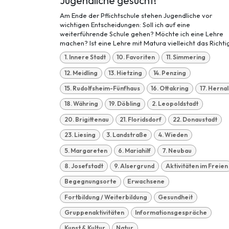
Jugendliche gesucht!
Am Ende der Pflichtschule stehen Jugendliche vor
wichtigen Entscheidungen: Soll ich auf eine
weiterführende Schule gehen? Möchte ich eine Lehre
machen? Ist eine Lehre mit Matura vielleicht das Richtig
1. Innere Stadt
10. Favoriten
11. Simmering
12. Meidling
13. Hietzing
14. Penzing
15. Rudolfsheim-Fünfhaus
16. Ottakring
17. Hernal
18. Währing
19. Döbling
2. Leopoldstadt
20. Brigittenau
21. Floridsdorf
22. Donaustadt
23. Liesing
3. Landstraße
4. Wieden
5. Margareten
6. Mariahilf
7. Neubau
8. Josefstadt
9. Alsergrund
Aktivitäten im Freien
Begegnungsorte
Erwachsene
Fortbildung / Weiterbildung
Gesundheit
Gruppenaktivitäten
Informationsgespräche
Kunst & Kultur
Natur