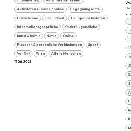
11. Simmering
Aktivitäten im Freien
Wie
Be
Aktivitäten zuhause / online
Begegnungsorte
und
Erwachsene
Gesundheit
Gruppenaktivitäten
1
Informationsgespräche
Kinder/Jugendliche
1
Kunst & Kultur
Natur
Online
1
Plaudern & persönliche Verbindungen
Sport
1
Vor Ort
Wien
Ältere Menschen
2
11.06.2025
2
5
8
A
E
I
K
M