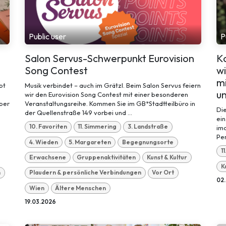
Public user
P
Salon Servus-Schwerpunkt Eurovision
K
Song Contest
wi
mi
bt
Musik verbindet – auch im Grätzl. Beim Salon Servus feiern
un
wir den Eurovision Song Contest mit einer besonderen
über
Veranstaltungsreihe. Kommen Sie im GB*Stadtteilbüro in
Di
der Quellenstraße 149 vorbei und ...
ei
10. Favoriten
11. Simmering
3. Landstraße
im
Per
4. Wieden
5. Margareten
Begegnungsorte
1
Erwachsene
Gruppenaktivitäten
Kunst & Kultur
K
n
Plaudern & persönliche Verbindungen
Vor Ort
02
Wien
Ältere Menschen
19.03.2026