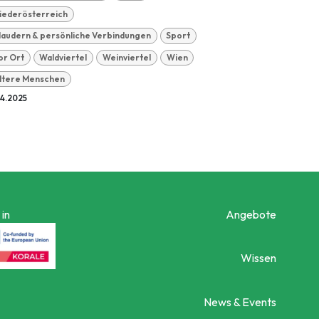
iederösterreich
laudern & persönliche Verbindungen
Sport
or Ort
Waldviertel
Weinviertel
Wien
ltere Menschen
04.2025
in
Angebote
Wissen
News & Events