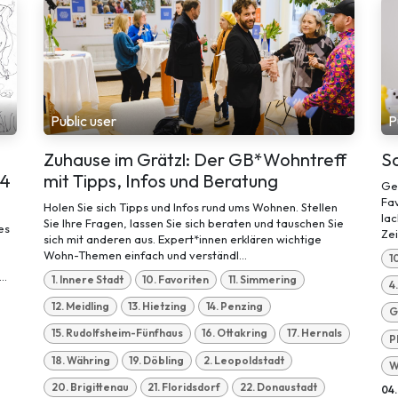
Public user
P
Zuhause im Grätzl: Der GB*Wohntreff
Sa
 4
mit Tipps, Infos und Beratung
Ges
Fav
Holen Sie sich Tipps und Infos rund ums Wohnen. Stellen
lac
Sie Ihre Fragen, lassen Sie sich beraten und tauschen Sie
es
Zei
sich mit anderen aus. Expert*innen erklären wichtige
Wohn-Themen einfach und verständl...
1
..
1. Innere Stadt
10. Favoriten
11. Simmering
4
12. Meidling
13. Hietzing
14. Penzing
G
15. Rudolfsheim-Fünfhaus
16. Ottakring
17. Hernals
P
18. Währing
19. Döbling
2. Leopoldstadt
W
20. Brigittenau
21. Floridsdorf
22. Donaustadt
04