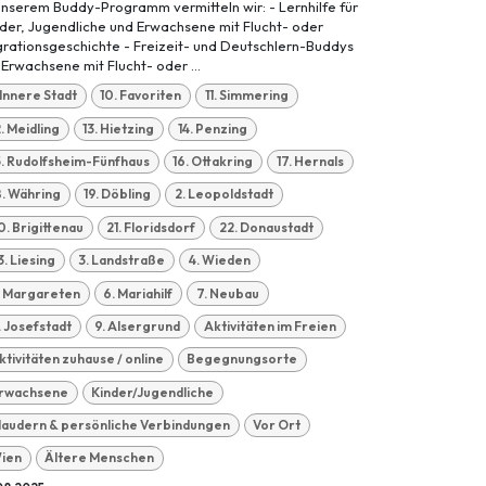
unserem Buddy-Programm vermitteln wir: - Lernhilfe für
der, Jugendliche und Erwachsene mit Flucht- oder
rationsgeschichte - Freizeit- und Deutschlern-Buddys
 Erwachsene mit Flucht- oder ...
. Innere Stadt
10. Favoriten
11. Simmering
2. Meidling
13. Hietzing
14. Penzing
5. Rudolfsheim-Fünfhaus
16. Ottakring
17. Hernals
8. Währing
19. Döbling
2. Leopoldstadt
0. Brigittenau
21. Floridsdorf
22. Donaustadt
3. Liesing
3. Landstraße
4. Wieden
. Margareten
6. Mariahilf
7. Neubau
. Josefstadt
9. Alsergrund
Aktivitäten im Freien
ktivitäten zuhause / online
Begegnungsorte
rwachsene
Kinder/Jugendliche
laudern & persönliche Verbindungen
Vor Ort
ien
Ältere Menschen