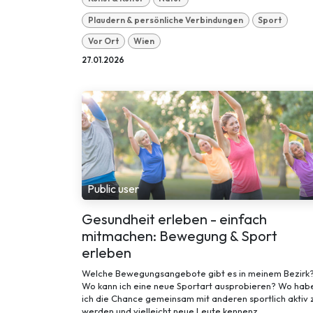
Plaudern & persönliche Verbindungen
Sport
Vor Ort
Wien
27.01.2026
Public user
Gesundheit erleben - einfach
mitmachen: Bewegung & Sport
erleben
Welche Bewegungsangebote gibt es in meinem Bezirk
Wo kann ich eine neue Sportart ausprobieren? Wo hab
ich die Chance gemeinsam mit anderen sportlich aktiv 
werden und vielleicht neue Leute kennenz...