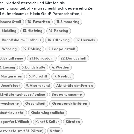
n, Niederösterreich und Kärnten als
ziehungsangebot - man schenkt sich gegenseitig Zeit
 Aufmerksamkeit: kein Geld! Patenschaften, i...
. Innere Stadt
10. Favoriten
11. Simmering
2. Meidling
13. Hietzing
14. Penzing
5. Rudolfsheim-Fünfhaus
16. Ottakring
17. Hernals
8. Währing
19. Döbling
2. Leopoldstadt
0. Brigittenau
21. Floridsdorf
22. Donaustadt
3. Liesing
3. Landstraße
4. Wieden
. Margareten
6. Mariahilf
7. Neubau
. Josefstadt
9. Alsergrund
Aktivitäten im Freien
ktivitäten zuhause / online
Begegnungsorte
rwachsene
Gesundheit
Gruppenaktivitäten
ndustrieviertel
Kinder/Jugendliche
lagenfurt/Villach
Kunst & Kultur
Kärnten
ostviertel (mit St. Pölten)
Natur