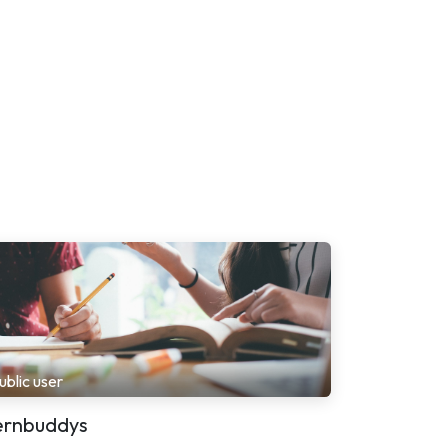
ublic user
ernbuddys