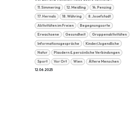
11. Simmering
12. Meidling
14. Penzing
17. Hernals
18. Währing
8. Josefstadt
Aktivitäten im Freien
Begegnungsorte
Erwachsene
Gesundheit
Gruppenaktivitäten
Informationsgespräche
Kinder/Jugendliche
Natur
Plaudern & persönliche Verbindungen
Sport
Vor Ort
Wien
Ältere Menschen
12.06.2025