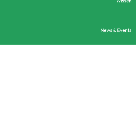
Wissen
News & Events
Engagement
Ein Projekt vorstellen
Kontaktieren Sie uns