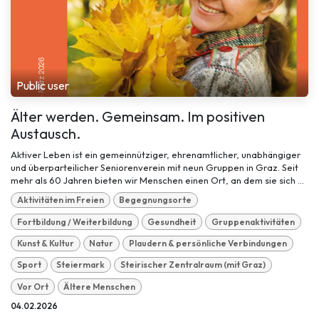
Public user
Älter werden. Gemeinsam. Im positiven
Austausch.
Aktiver Leben ist ein gemeinnütziger, ehrenamtlicher, unabhängiger
und überparteilicher Seniorenverein mit neun Gruppen in Graz. Seit
mehr als 60 Jahren bieten wir Menschen einen Ort, an dem sie sich ...
Aktivitäten im Freien
Begegnungsorte
Fortbildung / Weiterbildung
Gesundheit
Gruppenaktivitäten
Kunst & Kultur
Natur
Plaudern & persönliche Verbindungen
Sport
Steiermark
Steirischer Zentralraum (mit Graz)
Vor Ort
Ältere Menschen
04.02.2026