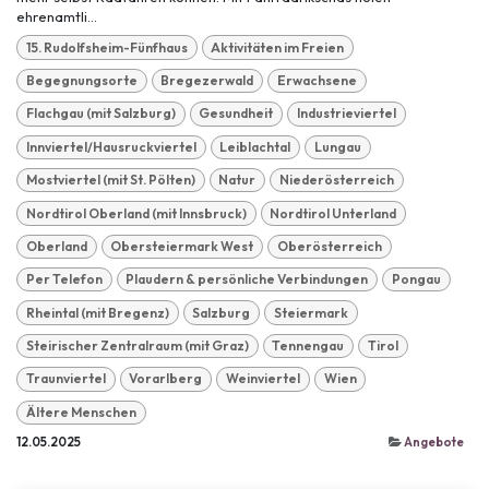
ehrenamtli...
15. Rudolfsheim-Fünfhaus
Aktivitäten im Freien
Begegnungsorte
Bregezerwald
Erwachsene
Flachgau (mit Salzburg)
Gesundheit
Industrieviertel
Innviertel/Hausruckviertel
Leiblachtal
Lungau
Mostviertel (mit St. Pölten)
Natur
Niederösterreich
Nordtirol Oberland (mit Innsbruck)
Nordtirol Unterland
Oberland
Obersteiermark West
Oberösterreich
Per Telefon
Plaudern & persönliche Verbindungen
Pongau
Rheintal (mit Bregenz)
Salzburg
Steiermark
Steirischer Zentralraum (mit Graz)
Tennengau
Tirol
Traunviertel
Vorarlberg
Weinviertel
Wien
Ältere Menschen
12.05.2025
Angebote